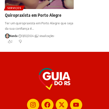
SERVIÇOS
Quiropraxista em Porto Alegre
Ter um quiropraxista em Porto Alegre que seja
da sua confiança é…
Nanda
13/02/2024
2 visualizações
2