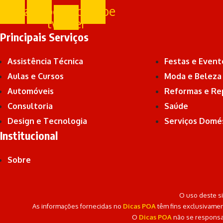
stagram
Facebook
X-
Youtube
twitter
Principais Serviços
Assistência Técnica
Festas e Event
Aulas e Cursos
Moda e Beleza
Automóveis
Reformas e Re
Consultoria
Saúde
Design e Tecnologia
Serviços Domé
Institucional
Sobre
O uso deste si
As informações fornecidas no
Dicas POA
têm fins exclusivamen
O
Dicas POA
não se responsab